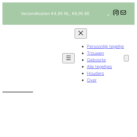
Ga
Instagram
E-
naar
Verzendkosten €4,95 NL, €8,95 BE
mail
de
inhoud
Persoonlijk tegeltje
Trouwen
Geboorte
Alle tegeltjes
Houders
Over