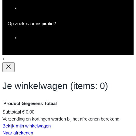
E
-
m
Op zoek naar inspiratie?
a
i
I
l
n
s
t
↑
a
g
r
Je winkelwagen
(items: 0)
a
m
Product
Gegevens
Totaal
Subtotaal
€ 0,00
Producten
Verzending en kortingen worden bij het afrekenen berekend.
Bekijk mijn winkelwagen
in
Naar afrekenen